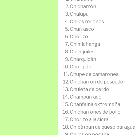
Chicharrón
Chalupa
Chiles rellenos
Churrasco
Chorizo
Chimichanga
Chilaquiles
Charquicán
Choripán
Chupe de camarones
Chicharrón de pescado
Chuleta de cerdo
Champurrado
Chanfaina extremeña
Chicharrones de pollo
Chorizo a la sidra
Chipá (pan de queso paragua
Chiles en nogada