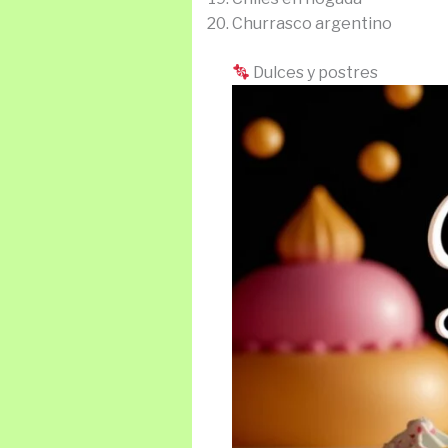
Churrasco argentino
Dulces y postres