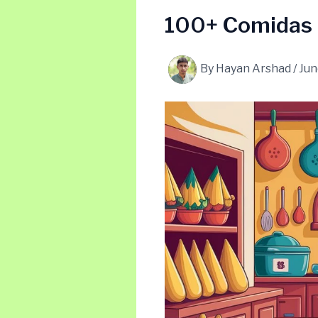
100+ Comidas C
By
Hayan Arshad
/
Jun